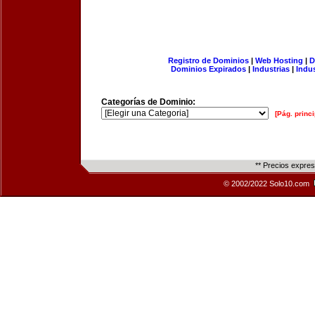
Registro de Dominios
|
Web Hosting
|
D
Dominios Expirados
|
Industrias
|
Indu
Categorías de Dominio:
[Pág. princi
** Precios expre
© 2002/2022 Solo10.com