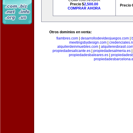
COMPRAR AHORA
Precio $
2,500.00
Precio 
COMPRAR AHORA
Otros dominios en venta:
fiambres.com
|
desarrollodevideojuegos.com
|
meetingsbydesign.com
|
credenciales.n
alquilerdeinmuebles.com
|
alquileresbrasil.co
propiedadesalicante.es
|
propiedadesalmeria.es
propiedadesbaleares.es
|
propiedadesb
propiedadesbarcelona.