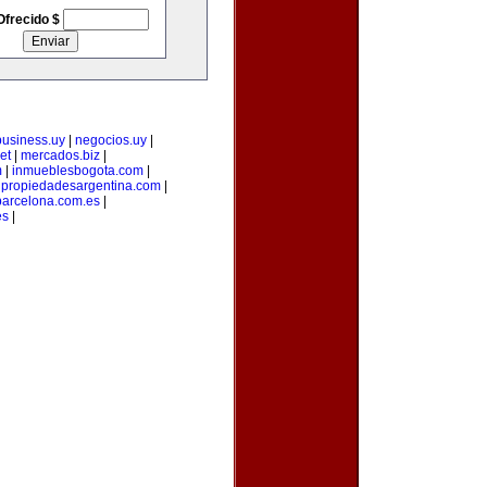
Ofrecido $
business.uy
|
negocios.uy
|
et
|
mercados.biz
|
m
|
inmueblesbogota.com
|
|
propiedadesargentina.com
|
arcelona.com.es
|
es
|