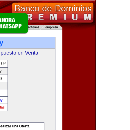
y
 puesto en Venta
.UY
y
es
uy
tas
ealizar una Oferta