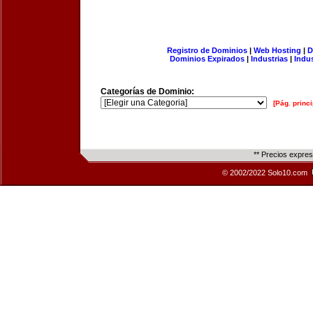
Registro de Dominios
|
Web Hosting
|
D
Dominios Expirados
|
Industrias
|
Indu
Categorías de Dominio:
[Pág. princi
** Precios expre
© 2002/2022 Solo10.com