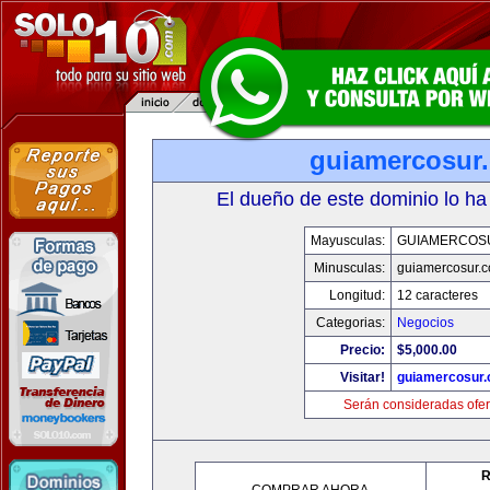
guiamercosur
El dueño de este dominio lo ha
Mayusculas:
GUIAMERCOS
Minusculas:
guiamercosur.
Longitud:
12 caracteres
Categorias:
Negocios
Precio:
$5,000.00
Visitar!
guiamercosur
Serán consideradas ofer
R