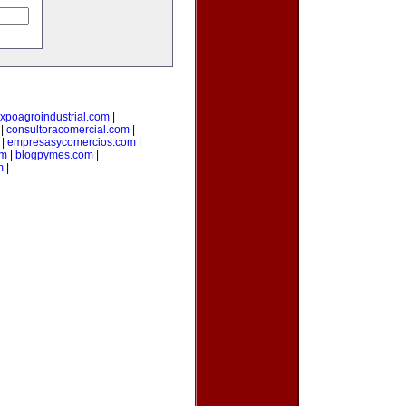
xpoagroindustrial.com
|
|
consultoracomercial.com
|
|
empresasycomercios.com
|
om
|
blogpymes.com
|
m
|