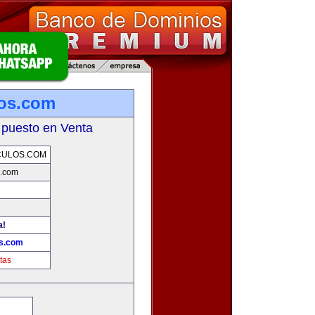
os.com
 puesto en Venta
CULOS.COM
s.com
a!
s.com
tas