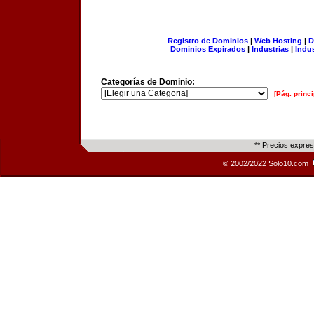
Registro de Dominios
|
Web Hosting
|
D
Dominios Expirados
|
Industrias
|
Indu
Categorías de Dominio:
[Pág. princi
** Precios expre
© 2002/2022 Solo10.com