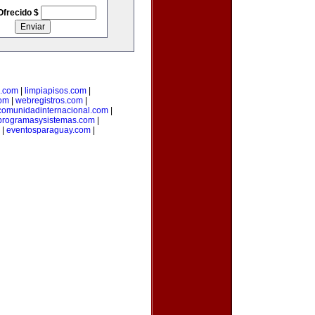
Ofrecido $
l.com
|
limpiapisos.com
|
com
|
webregistros.com
|
comunidadinternacional.com
|
programasysistemas.com
|
|
eventosparaguay.com
|