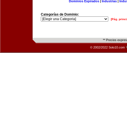
Dominios Expirados
|
Industrias
|
Indu
Categorías de Dominio:
[Pág. princi
** Precios expre
© 2002/2022 Solo10.com