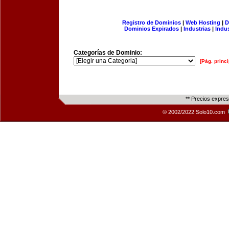
Registro de Dominios
|
Web Hosting
|
D
Dominios Expirados
|
Industrias
|
Indu
Categorías de Dominio:
[Pág. princi
** Precios expre
© 2002/2022 Solo10.com