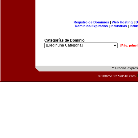
Registro de Dominios
|
Web Hosting
|
D
Dominios Expirados
|
Industrias
|
Indu
Categorías de Dominio:
[Pág. princi
** Precios expre
© 2002/2022 Solo10.com