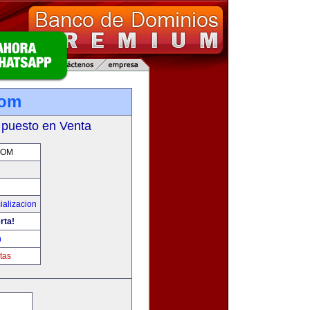
com
 puesto en Venta
COM
ializacion
rta!
m
tas