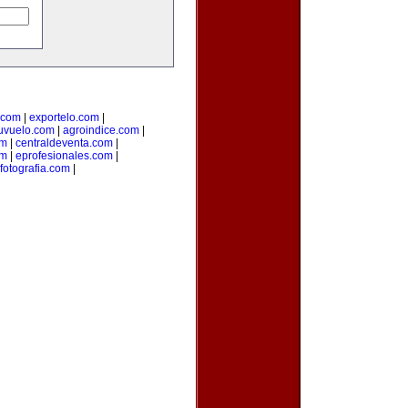
o.com
|
exportelo.com
|
uvuelo.com
|
agroindice.com
|
om
|
centraldeventa.com
|
om
|
eprofesionales.com
|
fotografia.com
|