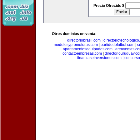
Precio Ofrecido $
Otros dominios en venta:
directoriobrasil.com
|
directoriotecnologic
modelosypromotoras.com
|
partidodefutbol.com
|
s
apartamentosequipados.com
|
areaventas.c
contactoempresas.com
|
directoriouruguay.c
finanzaseinversiones.com
|
concurso