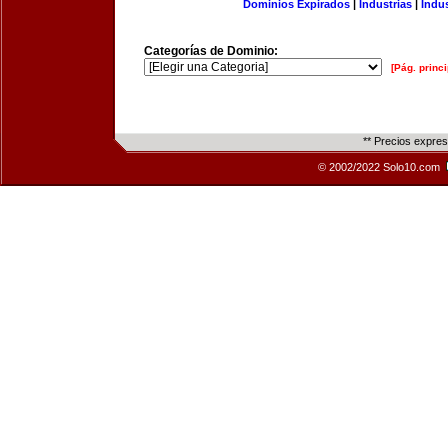
Dominios Expirados
|
Industrias
|
Indu
Categorías de Dominio:
[Pág. princi
** Precios expre
© 2002/2022 Solo10.com