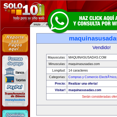
maquinasusada
Vendido!
Mayusculas:
MAQUINASUSADAS.COM
Minusculas:
maquinasusadas.com
Longitud:
14 caracteres
Categorias:
Compras y Comercio ElectrÃ³nico
Precio:
Realizar una oferta!
Visitar!
maquinasusadas.com
Serán consideradas ofer