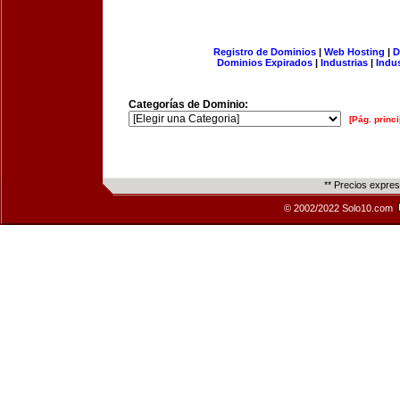
Registro de Dominios
|
Web Hosting
|
D
Dominios Expirados
|
Industrias
|
Indu
Categorías de Dominio:
[Pág. princi
** Precios expre
© 2002/2022 Solo10.com