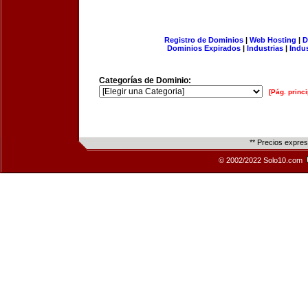
Registro de Dominios
|
Web Hosting
|
D
Dominios Expirados
|
Industrias
|
Indu
Categorías de Dominio:
[Pág. princi
** Precios expre
© 2002/2022 Solo10.com