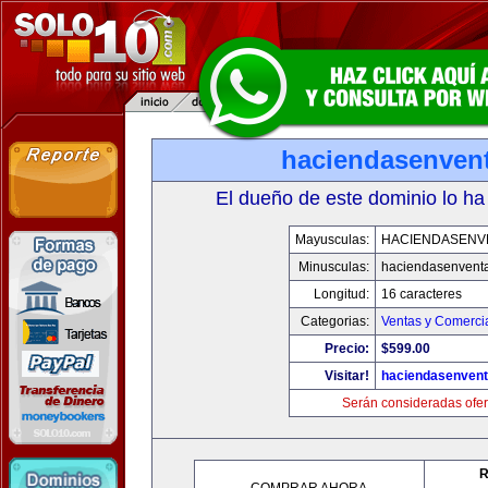
haciendasenven
El dueño de este dominio lo ha
Mayusculas:
HACIENDASENV
Minusculas:
haciendasenvent
Longitud:
16 caracteres
Categorias:
Ventas y Comercia
Precio:
$599.00
Visitar!
haciendasenven
Serán consideradas ofer
R