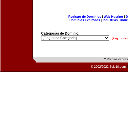
Registro de Dominios
|
Web Hosting
|
D
Dominios Expirados
|
Industrias
|
Indu
Categorías de Dominio:
[Pág. princi
** Precios expre
© 2002/2022 Solo10.com