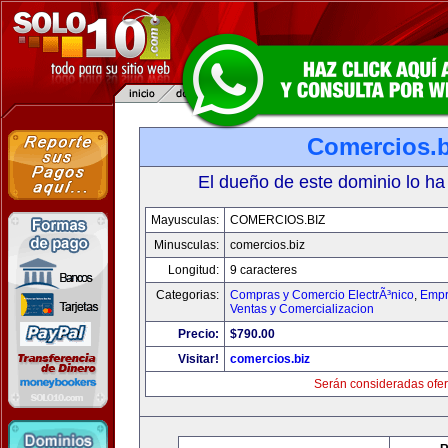
Comercios.b
El dueño de este dominio lo ha
Mayusculas:
COMERCIOS.BIZ
Minusculas:
comercios.biz
Longitud:
9 caracteres
Categorias:
Compras y Comercio ElectrÃ³nico
,
Empr
Ventas y Comercializacion
Precio:
$790.00
Visitar!
comercios.biz
Serán consideradas ofer