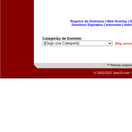
Registro de Dominios
|
Web Hosting
|
D
Dominios Expirados
|
Industrias
|
Indu
Categorías de Dominio:
[Pág. princi
** Precios expre
© 2002/2022 Solo10.com