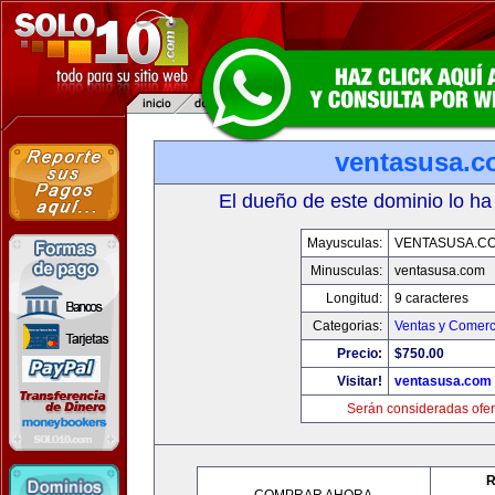
ventasusa.
El dueño de este dominio lo ha
Mayusculas:
VENTASUSA.C
Minusculas:
ventasusa.com
Longitud:
9 caracteres
Categorias:
Ventas y Comerc
Precio:
$750.00
Visitar!
ventasusa.com
Serán consideradas ofer
R