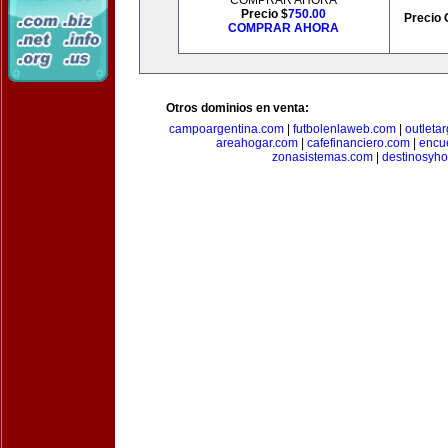
COMPRAR AHORA
Precio $
750.00
Precio 
COMPRAR AHORA
Otros dominios en venta:
campoargentina.com
|
futbolenlaweb.com
|
outleta
areahogar.com
|
cafefinanciero.com
|
encu
zonasistemas.com
|
destinosyho