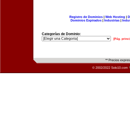
Registro de Dominios
|
Web Hosting
|
D
Dominios Expirados
|
Industrias
|
Indu
Categorías de Dominio:
[Pág. princi
** Precios expre
© 2002/2022 Solo10.com